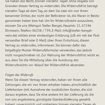
Sie haben das Recht, binnen vierzehn Tagen ohne Angabe von
Gründen diesen Vertrag zu widerrufen. Die Widerrufsfrist beträgt
vierzehn Tage ab dem Tag, an dem Sie oder ein von Ihnen
benannter Dritter, der nicht der Beförderer ist, die Waren in Besitz
genommen haben bzw. hat. Um Ihr Widerrufsrecht auszuüben,
müssen Sie uns (Weingut Stefan Bengel, Hauptstr. 21, 67246
Dirmstein, Telefon: 06238 / 739‬, E-Mail: info@stefan-bengel-
wein.de) mittels einer eindeutigen Erklärung (z.B. ein mit der Post
versandter Brief oder E-Mail) über Ihren Entschluss, diesen
Vertrag zu widerrufen, informieren. Sie können dafür das
beigefügte Muster-Widerrufsformular verwenden, das jedoch
nicht vorgeschrieben ist. Zur Wahrung der Widerrufsfrist reicht es
aus, dass Sie die Mitteilung über die Ausübung des
Widerrufsrechts vor Ablauf der Widerrufsfrist absenden.
Folgen des Widerrufs
Wenn Sie diesen Vertrag widerrufen, haben wir Ihnen alle
Zahlungen, die wir von Ihnen erhalten haben, einschließlich der
Lieferkosten (mit Ausnahme der zusätzlichen Kosten, die sich
daraus ergeben, dass Sie eine andere Art der Lieferung als die
von uns angebotene, günstigste Standardlieferung gewählt
haben), unverzüglich und spätestens binnen vierzehn Tagen ab