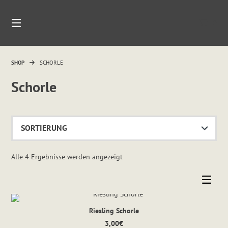
Springen
Sie
0
zum
Inhalt
SHOP
SCHORLE
Schorle
Alle 4 Ergebnisse werden angezeigt
Riesling Schorle
3,00
€