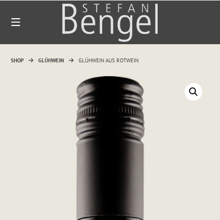
Springen
Sie
0
zum
Inhalt
SHOP
GLÜHWEIN
GLÜHWEIN AUS ROTWEIN