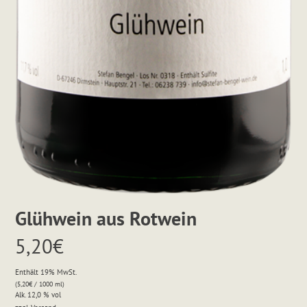
Glühwein aus Rotwein
5,20
€
Enthält 19% MwSt.
(
5,20
€
/ 1000 ml)
Alk. 12,0 % vol