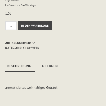
zzgl.
Versand
Lieferzeit: ca. 3-4 Werktage
1,0L
Glühwein
IN DEN WARENKORB
aus
Rotwein
Menge
ARTIKELNUMMER:
34
KATEGORIE:
GLÜHWEIN
BESCHREIBUNG
ALLERGENE
aromatisiertes weinhaltiges Getränk