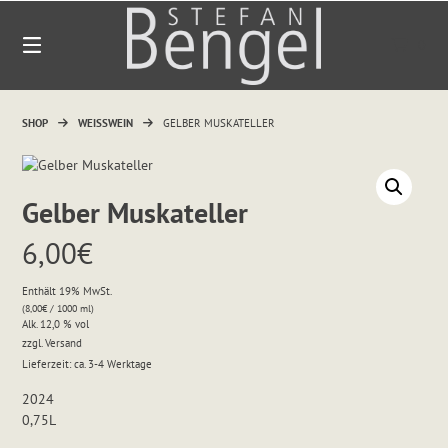
Springen
Sie
0
zum
Inhalt
SHOP
WEISSWEIN
GELBER MUSKATELLER
Gelber Muskateller
6,00
€
Enthält 19% MwSt.
(
8,00
€
/ 1000 ml)
Alk. 12,0 % vol
zzgl.
Versand
Lieferzeit: ca. 3-4 Werktage
2024
0,75L